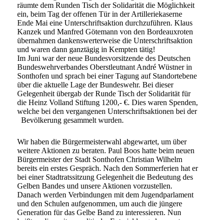
räumte dem Runden Tisch der Solidarität die Möglichkeit
ein, beim Tag der offenen Tür in der Artilleriekaserne
Ende Mai eine Unterschriftsaktion durchzuführen. Klaus
Kanzek und Manfred Götemann von den Bordeauxroten
übernahmen dankenswerterweise die Unterschriftsaktion
und waren dann ganztägig in Kempten tätig!
Im Juni war der neue Bundesvorsitzende des Deutschen
Bundeswehrverbandes Oberstleutnant André Wüstner in
Sonthofen und sprach bei einer Tagung auf Standortebene
über die aktuelle Lage der Bundeswehr. Bei dieser
Gelegenheit übergab der Runde Tisch der Solidarität für
die Heinz Volland Stiftung 1200,- €. Dies waren Spenden,
welche bei den vergangenen Unterschriftsaktionen bei der
Bevölkerung gesammelt wurden.
Wir haben die Bürgermeisterwahl abgewartet, um über
weitere Aktionen zu beraten. Paul Boos hatte beim neuen
Bürgermeister der Stadt Sonthofen Christian Wilhelm
bereits ein erstes Gespräch. Nach den Sommerferien hat er
bei einer Stadtratssitzung Gelegenheit die Bedeutung des
Gelben Bandes und unsere Aktionen vorzustellen.
Danach werden Verbindungen mit dem Jugendparlament
und den Schulen aufgenommen, um auch die jüngere
Generation für das Gelbe Band zu interessieren. Nun