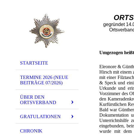
ORTS
gegründet 14.
Ortsverband
Umgezogen heißt 
STARTSEITE
Eleonore & Günth
Hirsch mit einem 
TERMINE 2026 (NEUE
mit einer Filztasc
BEITRÄGE 07/2026)
& Speck und eini
Urkunde und erin
Vorzimmer des Obe
ÜBER DEN
den Kameradenkre
ORTSVERBAND
Kurfürstlichen Re
Bald war Günther 
Dokumentation un
GRATULATIONEN
Unterrichtshilfe
eingebunden, bei
CHRONIK
wurde mit dem 