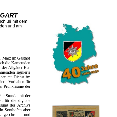
TGART
schluß mit dem
unden und am
. März im Gasthof
sich die Kameraden
r, der Allgäuer Kas
meraden signierte
ore tat Dienst im
ierte Vorhaben für
er Prunkräume der
che Stunde mit der
 für die digitale
ösung des Archivs
In Sonthofen aber
geschrottet und