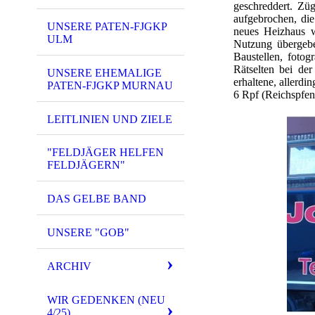
geschreddert. Zü
aufgebrochen, die
UNSERE PATEN-FJGKP
neues Heizhaus w
ULM
Nutzung übergebe
Baustellen, fotog
Rätselten bei de
UNSERE EHEMALIGE
erhaltene, allerdi
PATEN-FJGKP MURNAU
6 Rpf (Reichspfen
LEITLINIEN UND ZIELE
"FELDJÄGER HELFEN
FELDJÄGERN"
DAS GELBE BAND
UNSERE "GOB"
ARCHIV
WIR GEDENKEN (NEU
4/25)