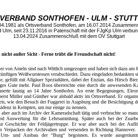
VERBAND SONTHOFEN - ULM - STUT
04.1981 als Ortsverband Sonthofen, am 16.07.2014 Zusammen
 Ulm, seit 23.11.2016 in Patenschaft mit der FJgKp Ulm verb
13.04.2024 Zusammenschluß mit dem OV Stuttgart
nicht außer Sicht - Ferne trübt die Freundschaft nicht!
er von Ameln sind nach Wittlich umgezogen und haben sich dazu am 6
zünftigen Weißwurstessen verabschiedet. Dazu eingeladen bedankten 
he, gefüllt mit Allgäuer Spezialtäten, dabei der Enzian, das Hirsch Bie
ges Gute mehr. Paul Boos überreichte eine durch die anwesenden Ka
nerte launig an 14 Jahre Sonthofen. An erste Begegnungen, Eleon
rst Müller und Günther war alsbald aktiv im Ortsverband. Er organis
is, wie den Besuch der Fuggerei in Augsburg und die Besichtigung d
sidenz in Kempten, um nur einige zu nennen.
aber auch im Archiv der Kameradschaft tätig und verbrachte so man
d Auswertung für die Lehrsammlung. Später auch bei der Zuarbeit
 zur Geschichte der Feldjägertruppe. Er war aber auch bei der Aufl
m Verpacken der Archivalien und versenden in Richtung Hannover. 
Um- und Ausbau der “Burg“ begonnen. Es wurde ausgeräumt, 