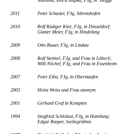
Namibia;
Horst Hupka, FJg, in Hegge
2011
Peter Schuster, FJg, Sibratshofen
2010
Rolf Rüdiger Klee, FJg, in Düsseldorf;
Günter Meier, FJg, in Hindelang
2009
Otto Bauer, FJg, in Lindau
2008
Rolf Steimel, FJg, und Frau in Lübeck;
Willi Nöchel, FJg, und Frau in Essenheim
2007
Peter Eiba, FJg, in Oberstaufen
2003
Heinz Weiss und Frau anonym
2001
Gerhard Graf in Kempten
1994
Siegfried Schlolaut, FJg, in Hamburg;
Edgar Rasper, Seebegräbnis