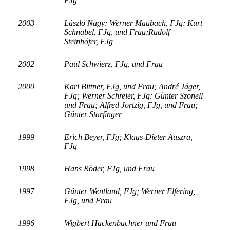
FJg
2003
László Nagy;
Werner Maubach, FJg;
Kurt
Schnabel, FJg, und Frau;
Rudolf
Steinhöfer, FJg
2002
Paul Schwierz, FJg, und Frau
2000
Karl Bittner, FJg, und Frau;
André Jäger,
FJg;
Werner Schreier, FJg;
Günter Szonell
und Frau;
Alfred Jortzig, FJg, und Frau;
Günter Starfinger
1999
Erich Beyer, FJg; Klaus-Dieter Auszra,
FJg
1998
Hans Röder, FJg, und Frau
1997
Günter Wentland, FJg;
Werner Elfering,
FJg, und Frau
1996
Wigbert Hackenbuchner und Frau